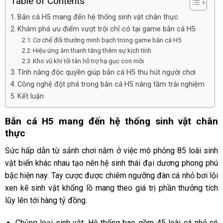
Table of Contents
Bắn cá H5 mang đến hệ thống sinh vật chân thực
Khám phá ưu điểm vượt trội chỉ có tại game bắn cá H5
Cơ chế đổi thưởng minh bạch trong game bắn cá H5
Hiệu ứng âm thanh tăng thêm sự kịch tính
Kho vũ khí tối tân hỗ trợ hạ gục con mồi
Tính năng độc quyền giúp bắn cá H5 thu hút người chơi
Công nghệ đột phá trong bắn cá H5 nâng tầm trải nghiệm
Kết luận
Bắn cá H5 mang đến hệ thống sinh vật chân
thực
Sức hấp dẫn từ sảnh chơi nằm ở việc mô phỏng 85 loài sinh
vật biển khác nhau tạo nên hệ sinh thái đại dương phong phú
bậc hiện nay. Tay cược được chiêm ngưỡng đàn cá nhỏ bơi lội
xen kẽ sinh vật khổng lồ mang theo giá trị phần thưởng tích
lũy lên tới hàng tỷ đồng.
Chủng loại sinh vật: Hệ thống bao gồm 45 loài cá nhỏ có