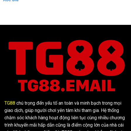
TG88
chú trọng đến yếu tố an toàn và minh bạch trong mọi
giao dịch, giúp người chơi yên tâm khi tham gia. Hệ thống
chăm sóc khách hàng hoạt động liên tục cùng nhiều chương
trình khuyến mãi hấp dẫn cũng là điểm cộng lớn của nhà cái