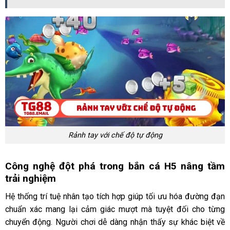
Rảnh tay với chế độ tự động
Công nghệ đột phá trong bắn cá H5 nâng tầm
trải nghiệm
Hệ thống trí tuệ nhân tạo tích hợp giúp tối ưu hóa đường đạn
chuẩn xác mang lại cảm giác mượt mà tuyệt đối cho từng
chuyển động. Người chơi dễ dàng nhận thấy sự khác biệt về