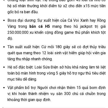
hệ số nhân thưởng khởi điểm từ x2 cho đến x15 mức tiền
gốc bỏ ra ban đầu.
Boss đại dương: Sự xuất hiện của Cá Voi Xanh hay Rồng
Vàng trong
bắn cá H5
mang theo hũ jackpot trị giá
250.000.000 xu khiến cộng đồng game thủ phấn khích tột
độ.
Tần suất xuất hiện: Cứ mỗi 180 giây sẽ có đợt thủy triều
quét qua mang theo 12 loài sinh vật hiếm giúp hội viên gia
tăng thu nhập nhanh chóng.
Hệ số đặc biệt: Loài Sứa Điện sở hữu khả năng làm tê liệt
toàn bộ màn hình trong vòng 5 giây hỗ trợ ngư thủ tiêu diệt
mục tiêu dễ dàng.
Vật phẩm bổ trợ: Người chơi nhận thêm 15 quả bom định
vị khi hoàn thành nhiệm vụ săn 300 chú cá chuồn trong
khoảng thời gian quy định.