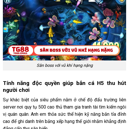
Săn boss với vũ khí hạng nặng
Tính năng độc quyền giúp bắn cá H5 thu hút
người chơi
Sự khác biệt của siêu phẩm nằm ở chế độ đấu trường liên
server nơi quy tụ 500 cao thủ tham gia tranh tài tìm kiếm ngôi
vị quán quân. Anh em thỏa sức thể hiện kỹ năng bắn tỉa đỉnh
cao để ghi danh trên bảng xếp hạng thế giới nhằm khẳng định
đẳng cấp thợ săn biển.