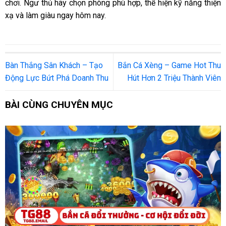
chơi. Ngư thủ hãy chọn phòng phù hợp, thể hiện kỹ năng thiện
xạ và làm giàu ngay hôm nay.
Bàn Thắng Sân Khách – Tạo
Bắn Cá Xèng – Game Hot Thu
Động Lực Bứt Phá Doanh Thu
Hút Hơn 2 Triệu Thành Viên
BÀI CÙNG CHUYÊN MỤC