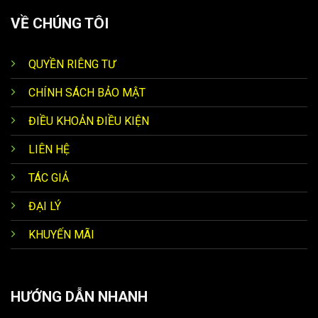
Các phiên bản Tài Xỉu TG88 hấp dẫn dành cho
VỀ CHÚNG TÔI
bạn
Hệ thống cung cấp đa dạng hình thức giải trí giúp người chơi
QUYỀN RIÊNG TƯ
thỏa sức lựa chọn dựa trên sở thích cũng như kinh nghiệm
CHÍNH SÁCH BẢO MẬT
sẵn có. Anh em sẽ được tận hưởng không gian cá cược
chuyên nghiệp mang đậm hơi thở thời đại mới đầy cuốn hút
ĐIỀU KHOẢN ĐIỀU KIỆN
tại đây.
LIÊN HỆ
Phiên bản Tài Xỉu TG88 3D sở hữu đồ họa sắc nét
TÁC GIẢ
Hình thức giải trí sử dụng hình ảnh mô phỏng sống động đi
kèm hệ thống âm thanh chất lượng cao tạo cảm giác vô cùng
ĐẠI LÝ
lôi cuốn. Người chơi tiến hành dự đoán kết quả dựa trên
KHUYẾN MÃI
những vòng quay tự động được lập trình sẵn bởi hệ thống
máy chủ thông minh. Ưu điểm nổi bật nằm ở tốc độ diễn ra
ván đấu cực nhanh chỉ mất khoảng 20 giây cho mỗi lượt
xuống tiền cược.
HƯỚNG DẪN NHANH