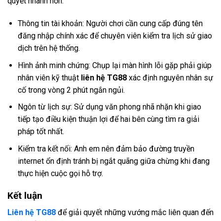
quyết nhanh hơn.
Thông tin tài khoản: Người chơi cần cung cấp đúng tên
đăng nhập chính xác để chuyên viên kiểm tra lịch sử giao
dịch trên hệ thống.
Hình ảnh minh chứng: Chụp lại màn hình lỗi gặp phải giúp
nhân viên kỹ thuật
liên hệ TG88
xác định nguyên nhân sự
cố trong vòng 2 phút ngắn ngủi.
Ngôn từ lịch sự: Sử dụng văn phong nhã nhặn khi giao
tiếp tạo điều kiện thuận lợi để hai bên cùng tìm ra giải
pháp tốt nhất.
Kiểm tra kết nối: Anh em nên đảm bảo đường truyền
internet ổn định tránh bị ngắt quãng giữa chừng khi đang
thực hiện cuộc gọi hỗ trợ.
Kết luận
Liên hệ TG88
để giải quyết những vướng mắc liên quan đến