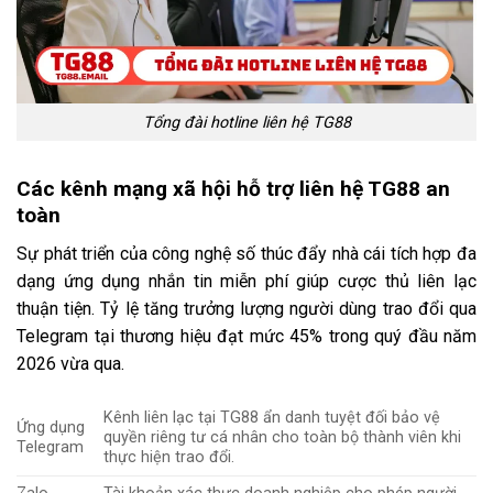
Tổng đài hotline liên hệ TG88
Các kênh mạng xã hội hỗ trợ liên hệ TG88 an
toàn
Sự phát triển của công nghệ số thúc đẩy nhà cái tích hợp đa
dạng ứng dụng nhắn tin miễn phí giúp cược thủ liên lạc
thuận tiện. Tỷ lệ tăng trưởng lượng người dùng trao đổi qua
Telegram tại thương hiệu đạt mức 45% trong quý đầu năm
2026 vừa qua.
Kênh liên lạc tại TG88 ẩn danh tuyệt đối bảo vệ
Ứng dụng
quyền riêng tư cá nhân cho toàn bộ thành viên khi
Telegram
thực hiện trao đổi.