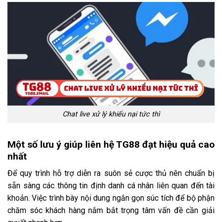
Chat live xử lý khiếu nại tức thì
Một số lưu ý giúp liên hệ TG88 đạt hiệu quả cao
nhất
Để quy trình hỗ trợ diễn ra suôn sẻ cược thủ nên chuẩn bị
sẵn sàng các thông tin định danh cá nhân liên quan đến tài
khoản. Việc trình bày nội dung ngắn gọn súc tích để bộ phận
chăm sóc khách hàng nắm bắt trọng tâm vấn đề cần giải