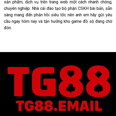
sản phẩm, dịch vụ trên trang web một cách nhanh chóng,
chuyên nghiệp. Nhà cái đào tạo bộ phận CSKH bài bản, sẵn
sàng mang đến phản hồi siêu tốc nên anh em hãy gửi yêu
cầu ngay hôm nay và tận hưởng kho game đồ sộ đang chờ
đón.