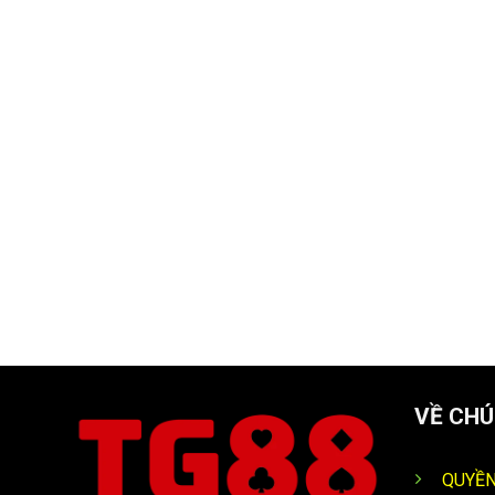
Thể thao cập nhật những kèo đấu
Bảng kèo liên tục biến đổi dựa trên phân tích chuyên s
trước khi trận đấu bắt đầu để dân cược kịp thời nắm bắt
Kèo chấp Châu Á: Hình thức cân bằng trình độ giữa đội b
Kèo Tài Xỉu: Thành viên dự đoán tổng số bàn thắng thực
Kèo Châu Âu: Lựa chọn đơn giản dành cho người chơi mới
VỀ CHÚ
Kèo phạt góc: Thống kê cho thấy 30% lợi nhuận của bet 
Kèo thẻ phạt: Dân cược phân tích tính chất gay gắt của 
QUYỀN