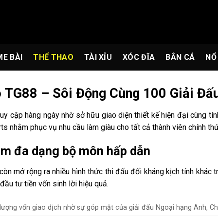
E BÀI
THỂ THAO
TÀI XỈU
XÓC ĐĨA
BẮN CÁ
NỔ
 TG88 – Sôi Động Cùng 100 Giải Đấ
ruy cập hàng ngày nhờ sở hữu giao diện thiết kế hiện đại cùng t
rts nhằm phục vụ nhu cầu làm giàu cho tất cả thành viên chính thứ
iệm đa dạng bộ môn hấp dẫn
n mở rộng ra nhiều hình thức thi đấu đối kháng kịch tính khác t
ầu tư tiền vốn sinh lời hiệu quả.
 lượng vốn giao dịch nhờ sự góp mặt của giải đấu Ngoại hạng Anh, C