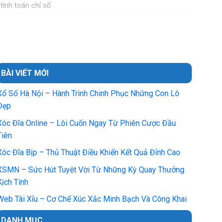
ính toán chỉ số.
vận động viên thực tế.
tay lái xuất sắc.
 vượt trội thị trường.
BÀI VIẾT MỚI
Xổ Số Hà Nội – Hành Trình Chinh Phục Những Con Lô
Đẹp
Xóc Đĩa Online – Lôi Cuốn Ngay Từ Phiên Cược Đầu
Tiên
Xóc Đĩa Bịp – Thủ Thuật Điều Khiển Kết Quả Đỉnh Cao
XSMN – Sức Hút Tuyệt Vời Từ Những Kỳ Quay Thưởng
Kịch Tính
Web Tài Xỉu – Cơ Chế Xúc Xắc Minh Bạch Và Công Khai
DANH MỤC