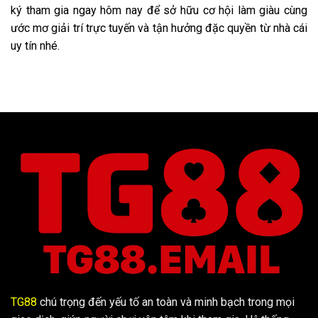
ký tham gia ngay hôm nay để sở hữu cơ hội làm giàu cùng
ước mơ giải trí trực tuyến và tận hưởng đặc quyền từ nhà cái
uy tín nhé.
TG88
chú trọng đến yếu tố an toàn và minh bạch trong mọi