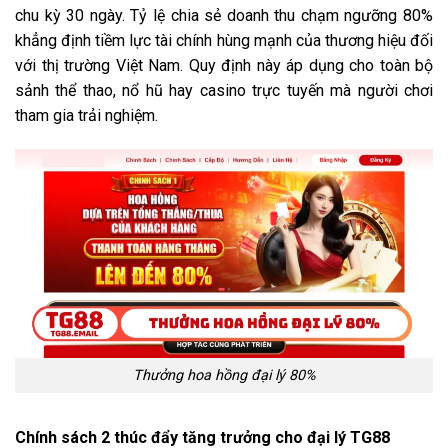
chu kỳ 30 ngày. Tỷ lệ chia sẻ doanh thu chạm ngưỡng 80%
khẳng định tiềm lực tài chính hùng mạnh của thương hiệu đối
với thị trường Việt Nam. Quy định này áp dụng cho toàn bộ
sảnh thể thao, nổ hũ hay casino trực tuyến mà người chơi
tham gia trải nghiệm.
Thưởng hoa hồng đại lý 80%
Chính sách 2 thúc đẩy tăng trưởng cho đại lý TG88