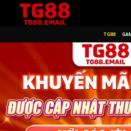
TG88
GAM