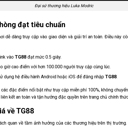
Đại sứ thương hiệu Luka Modric
hòng đạt tiêu chuẩn
i dễ dàng truy cập vào giao diện và giải trí an toàn. Điều này còn
link vào
TG88
đạt mức 0.5 giây.
o giờ cao điểm với hơn 100.000 người truy cập cùng lúc.
sử dụng hệ điều hành Android hoặc iOS để đăng nhập
TG88
.
u các đặc điểm nổi bật như truy cập miễn phí 100%, không chuy
liên kết an toàn và tận hưởng đặc quyền trên trang chủ chính thức
iá về TG88
ách quan về tầm ảnh hưởng của các thương hiệu trên thị trường.