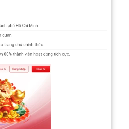
ành phố Hồ Chí Minh.
n quan.
o trang chủ chính thức.
ơn 80% thành viên hoạt động tích cực.