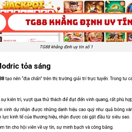
TG88 khẳng định uy tín số 1
odric tỏa sáng
88
tạo nên “địa chấn” trên thị trường giải trí trực tuyến. Trong tư
 sự kiên trì, vượt qua thử thách để đạt đến vinh quang, rất phù hợ
hơi vinh dự nhận được những danh hiệu cao quý như quả bóng v
ực kinh tế của thương hiệu, nhận được cái gật đầu từ siêu sao.
 tin cho hội viên về uy tín, sự minh bạch và công bằng.