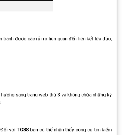
 tránh được các rủi ro liên quan đến liên kết lừa đảo,
ển hướng sang trang web thứ 3 và không chứa những ký
.
 Đối với
TG88
bạn có thể nhận thấy công cụ tìm kiếm