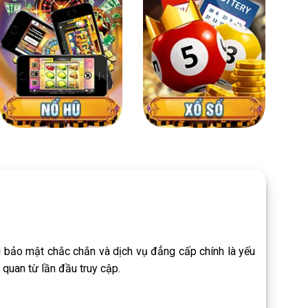
ì bảo mật chắc chắn và dịch vụ đẳng cấp chính là yếu
 quan từ lần đầu truy cập.