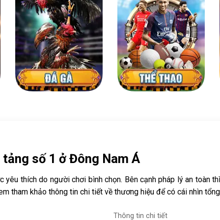
n tảng số 1 ở Đông Nam Á
 yêu thích do người chơi bình chọn. Bên cạnh pháp lý an toàn th
m tham khảo thông tin chi tiết về thương hiệu để có cái nhìn tổng
Thông tin chi tiết