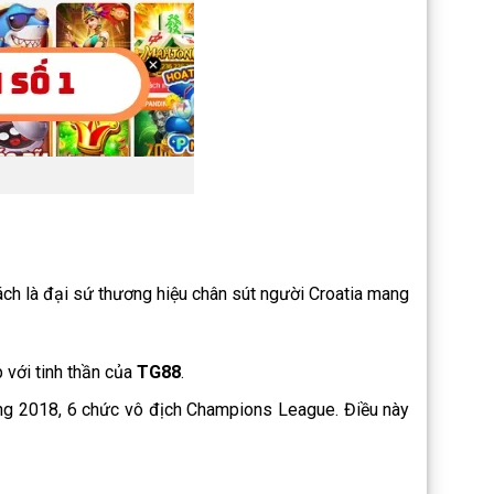
 cách là đại sứ thương hiệu chân sút người Croatia mang
p với tinh thần của
TG88
.
àng 2018, 6 chức vô địch Champions League. Điều này