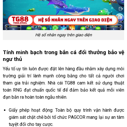
Hệ số nhân ngay trên giao diện
Tính minh bạch trong bắn cá đổi thưởng bảo vệ
ngư thủ
Yếu tố uy tín luôn được đặt lên hàng đầu nhằm xây dựng môi
trường giải trí lành mạnh công bằng cho tất cả người chơi
tham gia trải nghiệm. Nhà cái TG88 cam kết sử dụng thuật
toán RNG đạt chuẩn quốc tế để đảm bảo kết quả mỗi viên
đạn bắn ra hoàn toàn ngẫu nhiên.
Giấy phép hoạt động: Toàn bộ quy trình vận hành được
giám sát chặt chẽ bởi tổ chức PAGCOR mang lại sự an tâm
tuyệt đối cho tay cược.