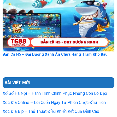
Bắn Cá H5 – Đại Dương Xanh Ẩn Chứa Hàng Trăm Kho Báu
BÀI VIẾT MỚI
Xổ Số Hà Nội – Hành Trình Chinh Phục Những Con Lô Đẹp
Xóc Đĩa Online – Lôi Cuốn Ngay Từ Phiên Cược Đầu Tiên
Xóc Đĩa Bịp – Thủ Thuật Điều Khiển Kết Quả Đỉnh Cao