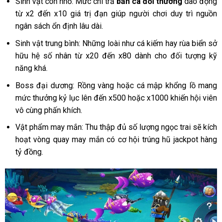
Sinh vật con nhỏ: Mức chi trả
bắn cá đổi thưởng
dao động
từ x2 đến x10 giá trị đạn giúp người chơi duy trì nguồn
ngân sách ổn định lâu dài.
Sinh vật trung bình: Những loài như cá kiếm hay rùa biển sở
hữu hệ số nhân từ x20 đến x80 dành cho đối tượng kỹ
năng khá.
Boss đại dương: Rồng vàng hoặc cá mập khổng lồ mang
mức thưởng kỷ lục lên đến x500 hoặc x1000 khiến hội viên
vô cùng phấn khích.
Vật phẩm may mắn: Thu thập đủ số lượng ngọc trai sẽ kích
hoạt vòng quay may mắn có cơ hội trúng hũ jackpot hàng
tỷ đồng.