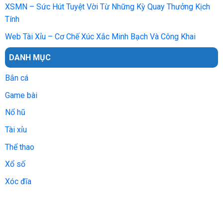
XSMN – Sức Hút Tuyệt Vời Từ Những Kỳ Quay Thưởng Kịch
Tính
Web Tài Xỉu – Cơ Chế Xúc Xắc Minh Bạch Và Công Khai
DANH MỤC
Bắn cá
Game bài
Nổ hũ
Tài xỉu
Thể thao
Xổ số
Xóc đĩa