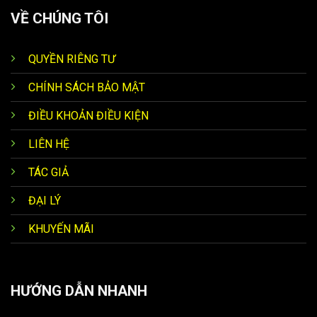
VỀ CHÚNG TÔI
QUYỀN RIÊNG TƯ
CHÍNH SÁCH BẢO MẬT
ĐIỀU KHOẢN ĐIỀU KIỆN
LIÊN HỆ
TÁC GIẢ
ĐẠI LÝ
KHUYẾN MÃI
HƯỚNG DẪN NHANH