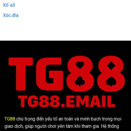
Xổ số
Xóc đĩa
TG88
chú trọng đến yếu tố an toàn và minh bạch trong mọi
giao dịch, giúp người chơi yên tâm khi tham gia. Hệ thống