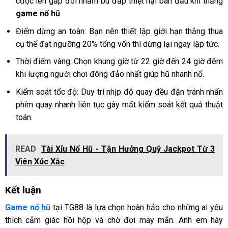
cược lên gấp đôi nhằm bù đắp thiệt hại ban đầu khi thắng
game nổ hũ
.
Điểm dừng an toàn: Bạn nên thiết lập giới hạn thắng thua
cụ thể đạt ngưỡng 20% tổng vốn thì dừng lại ngay lập tức.
Thời điểm vàng: Chọn khung giờ từ 22 giờ đến 24 giờ đêm
khi lượng người chơi đông đảo nhất giúp hũ nhanh nổ.
Kiểm soát tốc độ: Duy trì nhịp độ quay đều đặn tránh nhấn
phím quay nhanh liên tục gây mất kiểm soát kết quả thuật
toán.
READ
Tài Xỉu Nổ Hũ - Tận Hưởng Quỹ Jackpot Từ 3
Viên Xúc Xắc
Kết luận
Game nổ hũ
tại TG88 là lựa chọn hoàn hảo cho những ai yêu
thích cảm giác hồi hộp và chờ đợi may mắn. Anh em hãy