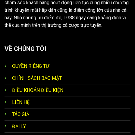
chăm sóc khách hàng hoạt động liên tục cùng nhiều chương
trình khuyến mãi hấp dẫn cũng là điểm cộng lớn của nhà cái
này. Nhờ những ưu điểm đó, TG88 ngày càng khẳng định vị
thế của mình trên thị trường cá cược trực tuyến.
VỀ CHÚNG TÔI
QUYỀN RIÊNG TƯ
CHÍNH SÁCH BẢO MẬT
ĐIỀU KHOẢN ĐIỀU KIỆN
LIÊN HỆ
TÁC GIẢ
ĐẠI LÝ